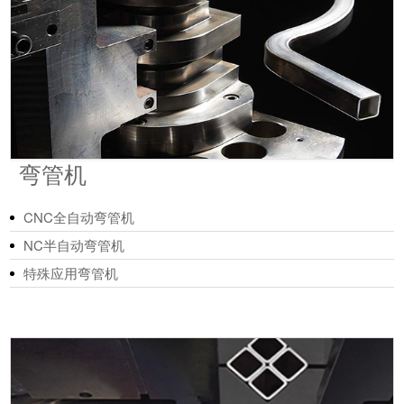
弯管机
CNC全自动弯管机
NC半自动弯管机
特殊应用弯管机