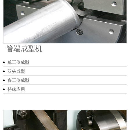
管端成型机
单工位成型
双头成型
多工位成型
特殊应用